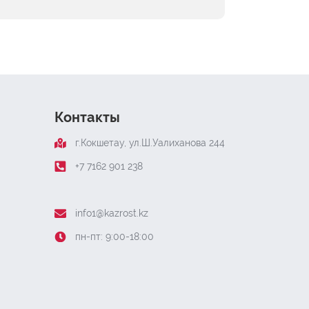
Контакты
г.Кокшетау, ​ул.Ш.Уалиханова 244
+7 7162 901 238
info1@kazrost.kz
пн-пт: 9:00-18:00